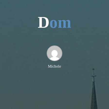
D
o
m
Michele